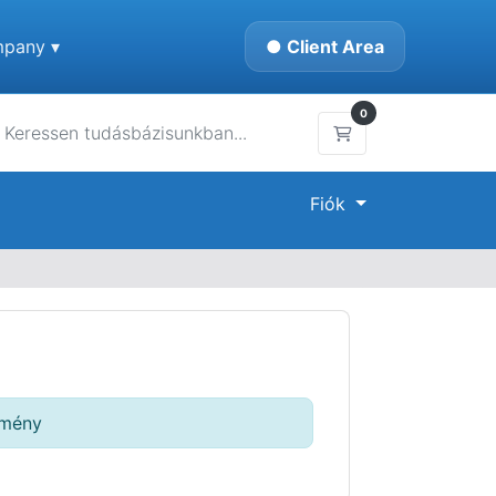
pany ▾
● Client Area
0
Bevásárlókosár
Fiók
emény