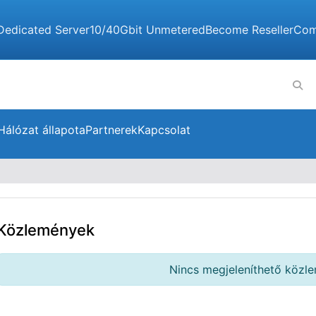
Dedicated Server
10/40Gbit Unmetered
Become Reseller
Com
Hálózat állapota
Partnerek
Kapcsolat
Közlemények
Nincs megjeleníthető közl