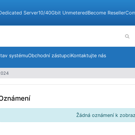
Dedicated Server
10/40Gbit Unmetered
Become Reseller
Com
tav systému
Obchodní zástupci
Kontaktujte nás
2024
Oznámení
Žádná oznámení k zobraz