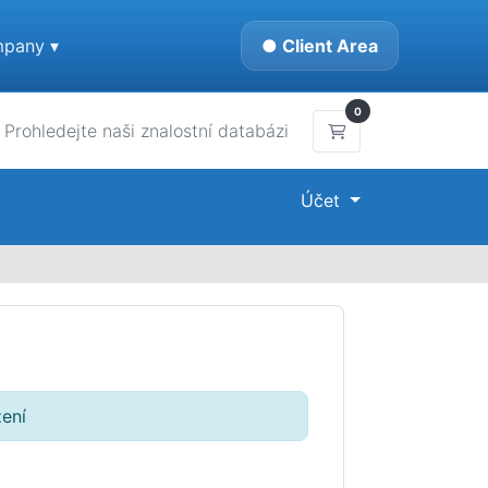
pany ▾
● Client Area
0
Nákupní Košík
Účet
ení