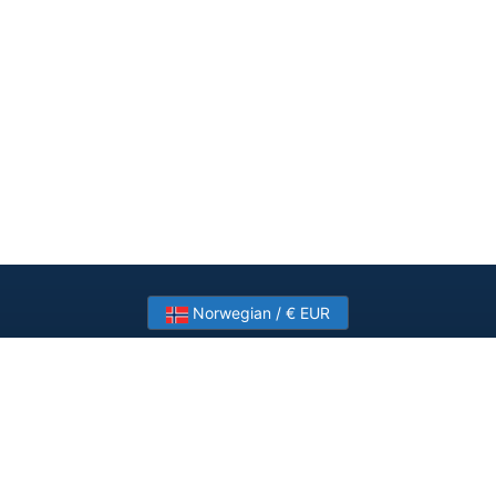
Norwegian / € EUR
Need help? Have a question?