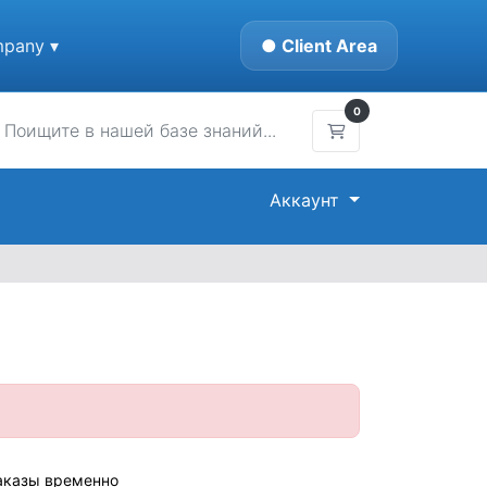
pany ▾
● Client Area
0
Корзина
Аккаунт
заказы временно