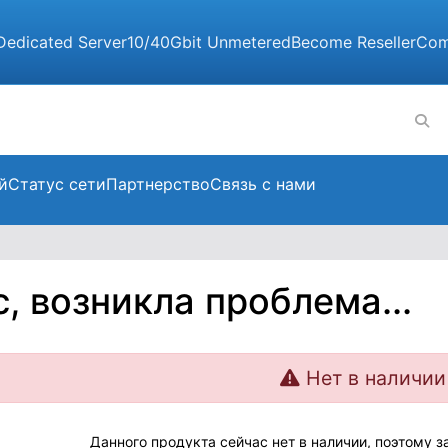
Dedicated Server
10/40Gbit Unmetered
Become Reseller
Com
й
Статус сети
Партнерство
Связь с нами
с, возникла проблема...
Нет в наличии
Данного продукта сейчас нет в наличии, поэтому 