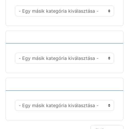
Műveletek
Pénznem