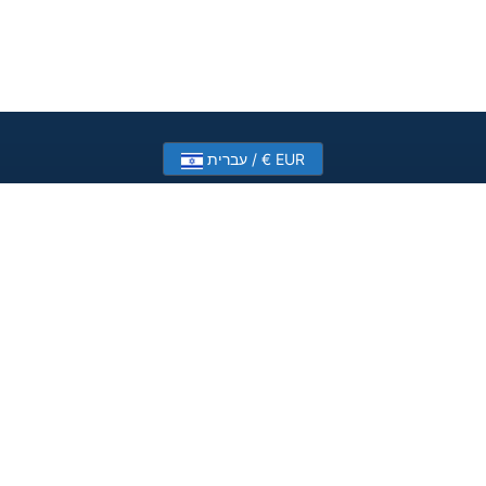
עברית / € EUR
Need help? Have a question?
Talk to HostSlick sales or support about dedicated
servers, bandwidth and custom deployments.
Contact Us