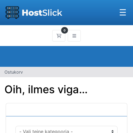
☰
0
Ostukorv
Ostukorv
Oih, ilmes viga…
Kategooriad