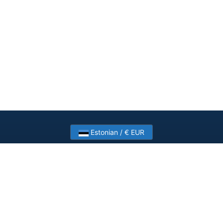
Estonian / € EUR
Need help? Have a question?
Talk to HostSlick sales or support about dedicated