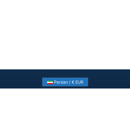
Persian / € EUR
Need help? Have a question?