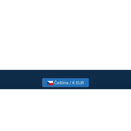
Čeština / € EUR
Need help? Have a question?