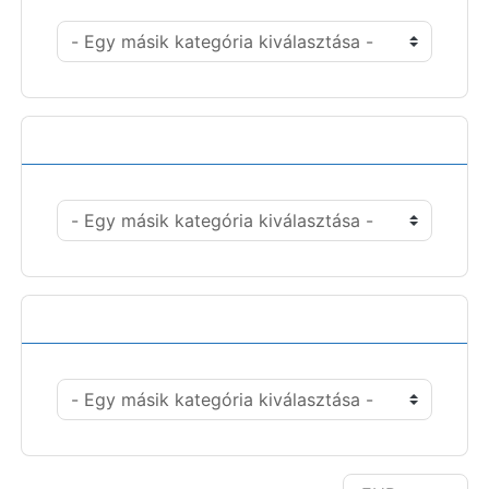
Műveletek
Pénznem