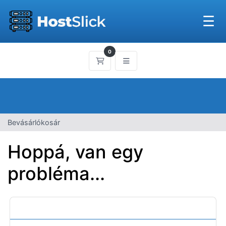
☰
0
Bevásárlókosár
Bevásárlókosár
Hoppá, van egy
probléma...
Kategóriák