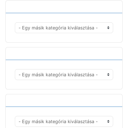
Kategóriák
Műveletek
Pénznem