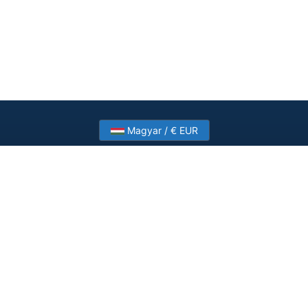
Magyar / € EUR
Need help? Have a question?
Talk to HostSlick sales or support about dedicated
servers, bandwidth and custom deployments.
Contact Us